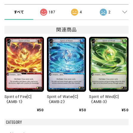
すべて
187
4
2
関連商品
Spirit of Fire[C]
Spirit of Water[C]
Spirit of Wind[C]
《AMB-1》
《AMB-2》
《AMB-3》
¥50
¥50
¥50
CATEGORY