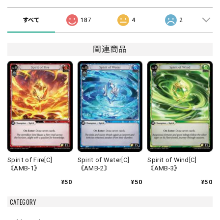
すべて
187
4
2
関連商品
Spirit of Fire[C]
Spirit of Water[C]
Spirit of Wind[C]
《AMB-1》
《AMB-2》
《AMB-3》
¥50
¥50
¥50
CATEGORY