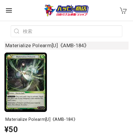
Materialize Polearm[U]《AMB-184》
Materialize Polearm[U]《AMB-184》
¥50