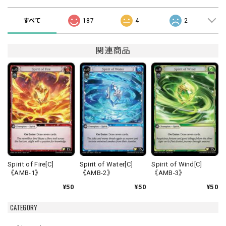
すべて
187
4
2
関連商品
Spirit of Fire[C]
Spirit of Water[C]
Spirit of Wind[C]
《AMB-1》
《AMB-2》
《AMB-3》
¥50
¥50
¥50
CATEGORY