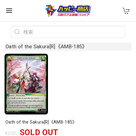
Oath of the Sakura[R]《AMB-185》
Oath of the Sakura[R]《AMB-185》
SOLD OUT
¥200