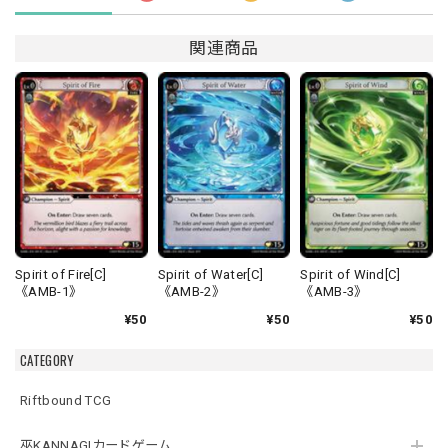
関連商品
Spirit of Fire[C]
Spirit of Water[C]
Spirit of Wind[C]
《AMB-1》
《AMB-2》
《AMB-3》
¥50
¥50
¥50
CATEGORY
Riftbound TCG
巫KANNAGIカードゲーム