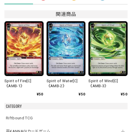
関連商品
Spirit of Fire[C]
Spirit of Water[C]
Spirit of Wind[C]
《AMB-1》
《AMB-2》
《AMB-3》
¥50
¥50
¥50
CATEGORY
Riftbound TCG
巫KANNAGIカードゲーム