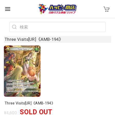
Three Visits[UR]《AMB-194》
Three Visits[UR]《AMB-194》
SOLD OUT
¥4,600