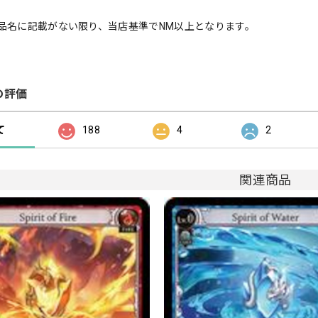
品名に記載がない限り、当店基準でNM以上となります。
の評価
て
188
4
2
関連商品