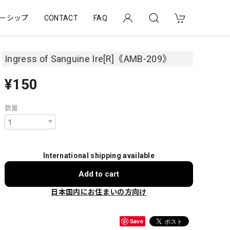
ーシップ
CONTACT
FAQ
Ingress of Sanguine Ire[R]《AMB-209》
¥150
数量
International shipping available
Add to cart
日本国内にお住まいの方向け
Save