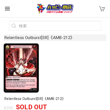
Relentless Outburst[SR]《AMB-212》
Relentless Outburst[SR]《AMB-212》
SOLD OUT
¥200