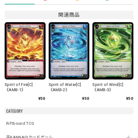
関連商品
Spirit of Fire[C]
Spirit of Water[C]
Spirit of Wind[C]
《AMB-1》
《AMB-2》
《AMB-3》
¥50
¥50
¥50
CATEGORY
Riftbound TCG
巫KANNAGIカードゲーム