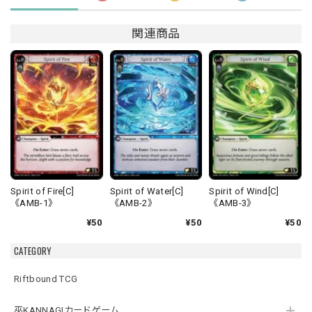
関連商品
Spirit of Fire[C]
Spirit of Water[C]
Spirit of Wind[C]
《AMB-1》
《AMB-2》
《AMB-3》
¥50
¥50
¥50
CATEGORY
Riftbound TCG
巫KANNAGIカードゲーム