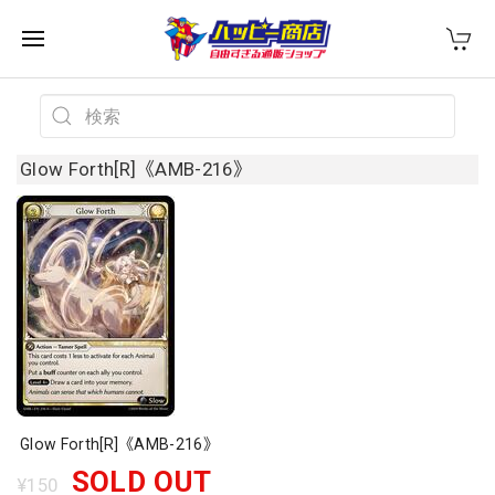
Glow Forth[R]《AMB-216》
Glow Forth[R]《AMB-216》
SOLD OUT
¥150