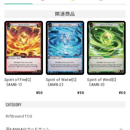
関連商品
Spirit of Fire[C]
Spirit of Water[C]
Spirit of Wind[C]
《AMB-1》
《AMB-2》
《AMB-3》
¥50
¥50
¥50
CATEGORY
Riftbound TCG
巫KANNAGIカードゲーム