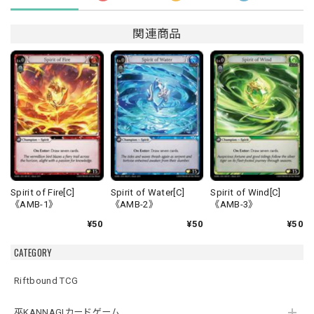
関連商品
Spirit of Fire[C]
Spirit of Water[C]
Spirit of Wind[C]
《AMB-1》
《AMB-2》
《AMB-3》
¥50
¥50
¥50
CATEGORY
Riftbound TCG
巫KANNAGIカードゲーム