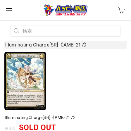
Illuminating Charge[SR]《AMB-217》
Illuminating Charge[SR]《AMB-217》
SOLD OUT
¥600