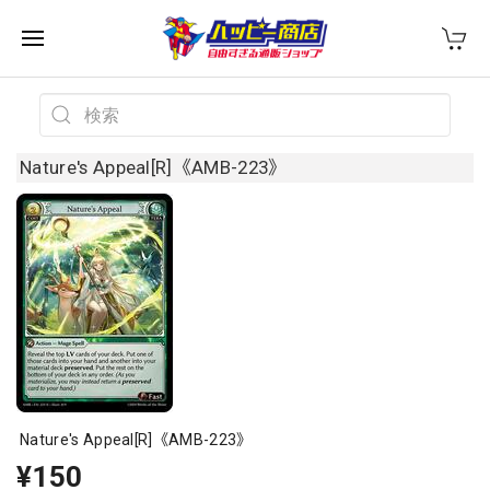
Nature's Appeal[R]《AMB-223》
Nature's Appeal[R]《AMB-223》
¥150