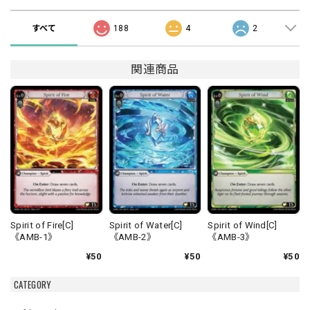
すべて
188
4
2
関連商品
Spirit of Fire[C]
Spirit of Water[C]
Spirit of Wind[C]
《AMB-1》
《AMB-2》
《AMB-3》
¥50
¥50
¥50
CATEGORY