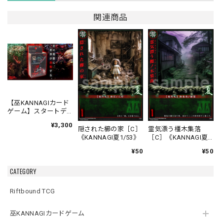
関連商品
【巫KANNAGIカード
ゲーム】スタートデ
ッキ 夏対冬 バトルセ
¥3,300
ット
隠された櫛の家［C］
霊気漂う橿木集落
《KANNAGI夏1/53》
［C］《KANNAGI夏
2/53》
¥50
¥50
CATEGORY
Riftbound TCG
巫KANNAGIカードゲーム