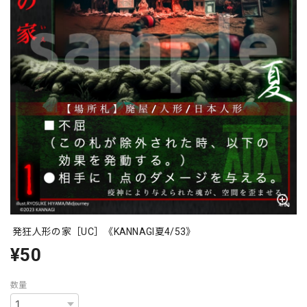
発狂人形の家［UC］《KANNAGI夏4/53》
¥50
数量