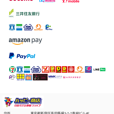
住所
東京都新宿区高田馬場3-2-2青柳ビル4F