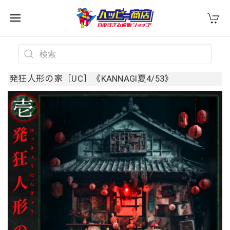
発狂人形の家［UC］《KANNAGI夏4/53》