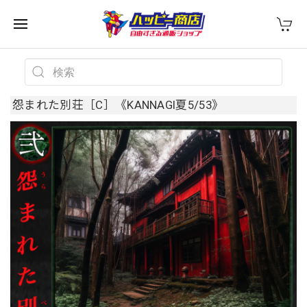
怨まれた別荘［C］《KANNAGI夏5/53》