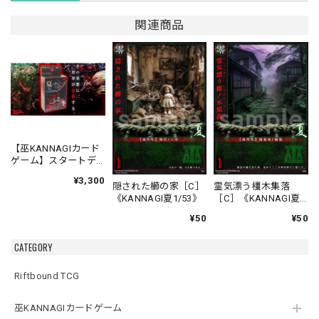
関連商品
【巫KANNAGIカード
ゲーム】スタートデ
ッキ 夏対冬 バトルセ
¥3,300
ット
隠された櫛の家［C］
霊気漂う橿木集落
《KANNAGI夏1/53》
［C］《KANNAGI夏
2/53》
¥50
¥50
CATEGORY
Riftbound TCG
巫KANNAGIカードゲーム