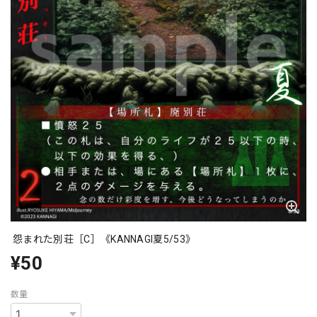
怨まれた別荘［C］《KANNAGI夏5/53》
¥50
数量