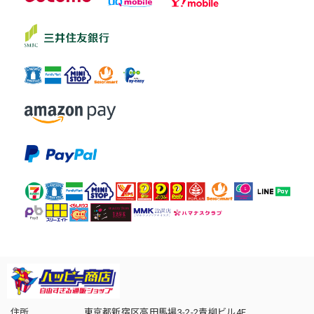
住所
東京都新宿区高田馬場3-2-2青柳ビル4F