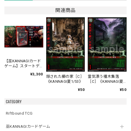
関連商品
【巫KANNAGIカード
ゲーム】スタートデ
ッキ 夏対冬 バトルセ
¥3,300
ット
隠された櫛の家［C］
霊気漂う橿木集落
《KANNAGI夏1/53》
［C］《KANNAGI夏
2/53》
¥50
¥50
CATEGORY
Riftbound TCG
巫KANNAGIカードゲーム