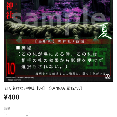
辿り着けない神社［SR］《KANNAGI夏12/53》
¥400
数量