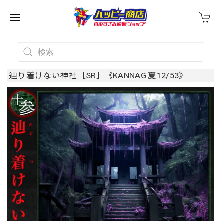
辿り着けない神社［SR］《KANNAGI夏12/53》