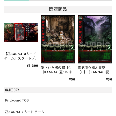
関連商品
【巫KANNAGIカード
ゲーム】スタートデ
ッキ 夏対冬 バトルセ
¥3,300
ット
隠された櫛の家［C］
霊気漂う橿木集落
《KANNAGI夏1/53》
［C］《KANNAGI夏
2/53》
¥50
¥50
CATEGORY
Riftbound TCG
巫KANNAGIカードゲーム