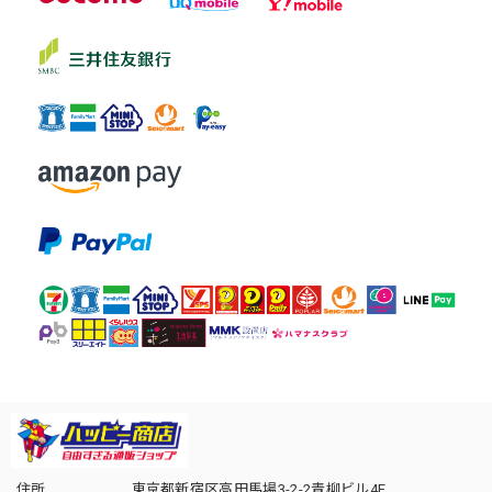
住所
東京都新宿区高田馬場3-2-2青柳ビル4F