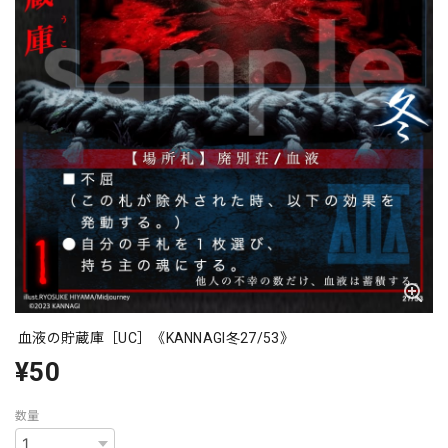
血液の貯蔵庫［UC］《KANNAGI冬27/53》
¥50
数量