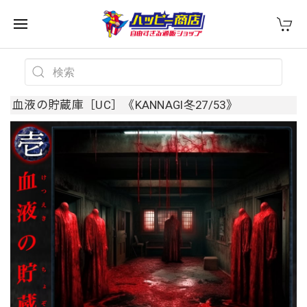
血液の貯蔵庫［UC］《KANNAGI冬27/53》