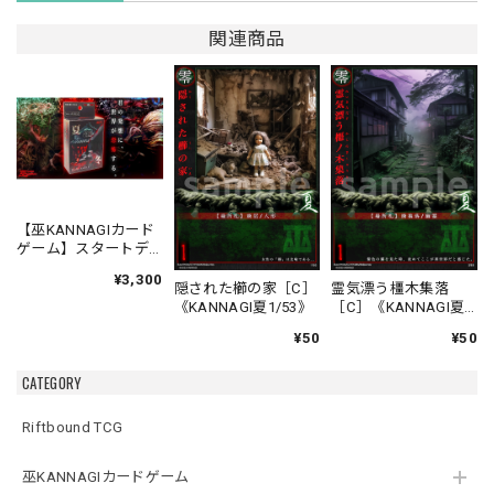
関連商品
【巫KANNAGIカード
ゲーム】スタートデ
ッキ 夏対冬 バトルセ
¥3,300
ット
隠された櫛の家［C］
霊気漂う橿木集落
《KANNAGI夏1/53》
［C］《KANNAGI夏
2/53》
¥50
¥50
CATEGORY
Riftbound TCG
巫KANNAGIカードゲーム