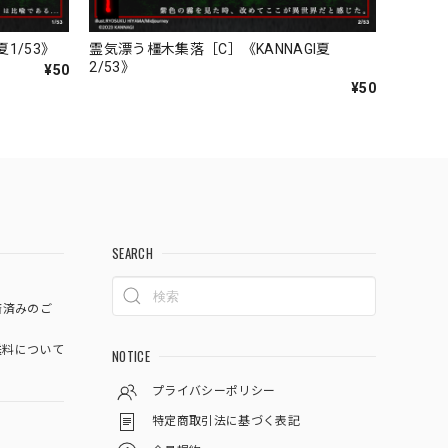
1/53》
霊気漂う橿木集落［C］《KANNAGI夏
2/53》
¥50
¥50
SEARCH
済済みのご
料について
NOTICE
プライバシーポリシー
特定商取引法に基づく表記