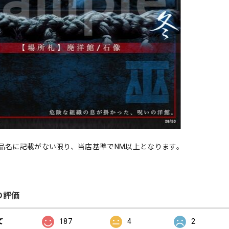
品名に記載がない限り、当店基準でNM以上となります。
の評価
て
187
4
2