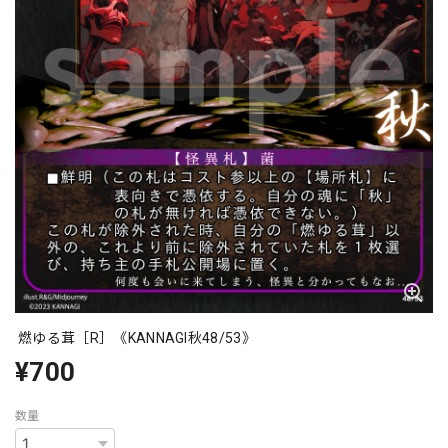
燃ゆる茸［R］《KANNAGI秋48/53》
¥700
数量