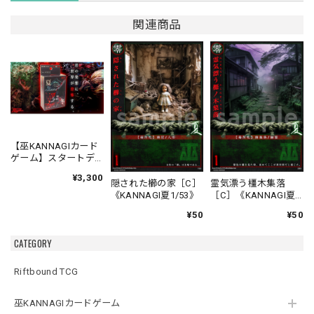
関連商品
【巫KANNAGIカード
ゲーム】スタートデ
ッキ 夏対冬 バトルセ
¥3,300
ット
隠された櫛の家［C］
霊気漂う橿木集落
《KANNAGI夏1/53》
［C］《KANNAGI夏
2/53》
¥50
¥50
CATEGORY
Riftbound TCG
巫KANNAGIカードゲーム