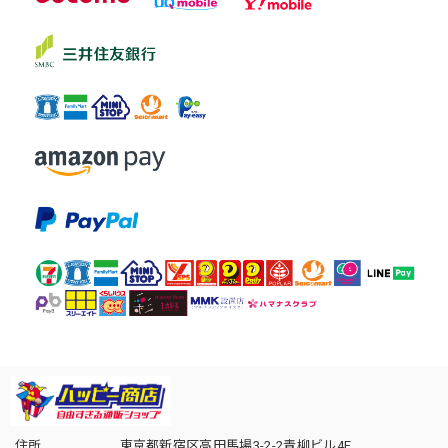
住所
東京都新宿区高田馬場3-2-2青柳ビル4F