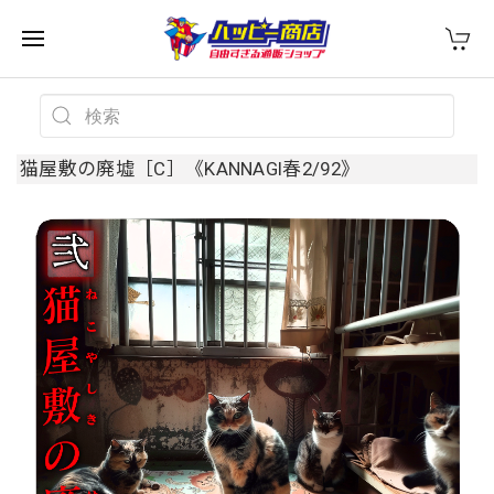
猫屋敷の廃墟［C］《KANNAGI春2/92》