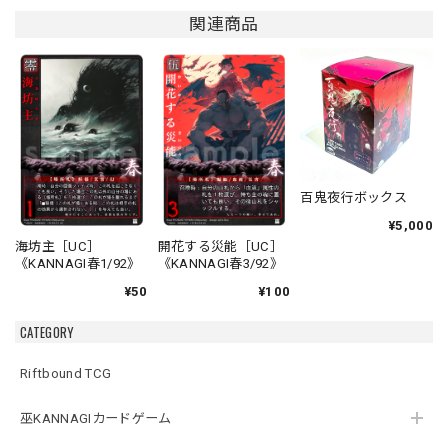
関連商品
百鬼夜行ボックス
¥5,000
海坊主［UC］
開花する災能［UC］
《KANNAGI春1/92》
《KANNAGI春3/92》
¥50
¥100
CATEGORY
Riftbound TCG
巫KANNAGIカードゲーム