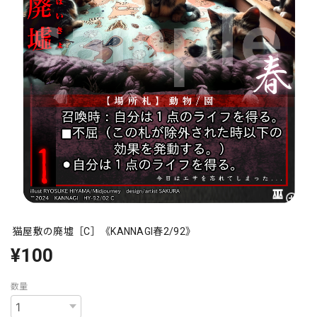
猫屋敷の廃墟［C］《KANNAGI春2/92》
¥100
数量