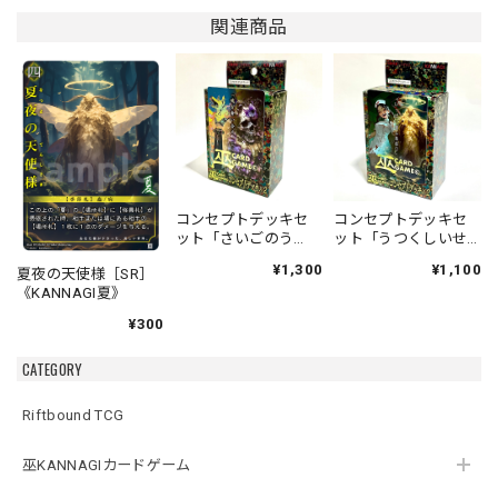
関連商品
コンセプトデッキセ
コンセプトデッキセ
ット「さいごのう
ット「うつくしいせ
た」「あなたのよこ
かい」「おいしゃさ
¥1,300
¥1,100
夏夜の天使様［SR］
で」
んごっこ」
《KANNAGI夏》
¥300
CATEGORY
Riftbound TCG
巫KANNAGIカードゲーム