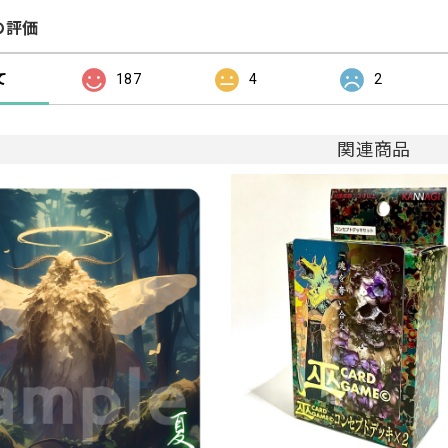
の評価
て
187
4
2
関連商品