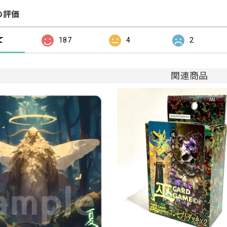
の評価
て
187
4
2
関連商品