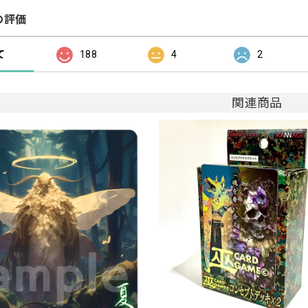
の評価
て
188
4
2
関連商品