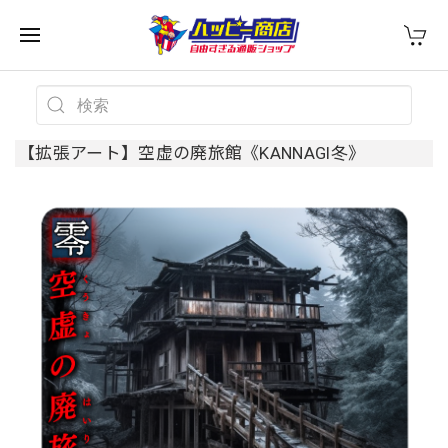
【拡張アート】空虚の廃旅館《KANNAGI冬》