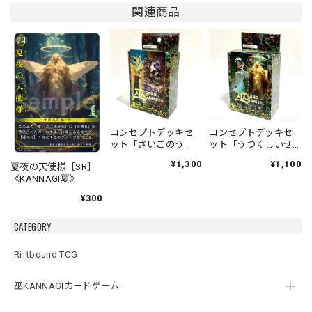
関連商品
コンセプトデッキセ
コンセプトデッキセ
ット「さいごのう
ット「うつくしいせ
た」「あなたのよこ
かい」「おいしゃさ
¥1,300
¥1,100
夏夜の天使様［SR］
で」
んごっこ」
《KANNAGI夏》
¥300
CATEGORY
Riftbound TCG
巫KANNAGIカードゲーム