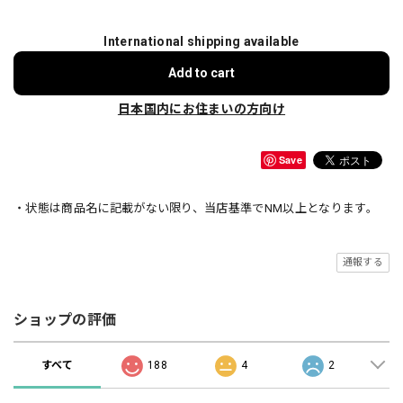
International shipping available
Add to cart
日本国内にお住まいの方向け
Save
・状態は商品名に記載がない限り、当店基準でNM以上となります。
通報する
ショップの評価
すべて
188
4
2