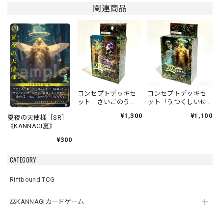
関連商品
コンセプトデッキセ
コンセプトデッキセ
ット「さいごのう
ット「うつくしいせ
た」「あなたのよこ
かい」「おいしゃさ
¥1,300
¥1,100
夏夜の天使様［SR］
で」
んごっこ」
《KANNAGI夏》
¥300
CATEGORY
Riftbound TCG
巫KANNAGIカードゲーム