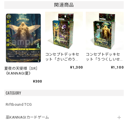
関連商品
コンセプトデッキセ
コンセプトデッキセ
ット「さいごのう
ット「うつくしいせ
た」「あなたのよこ
かい」「おいしゃさ
¥1,300
¥1,100
夏夜の天使様［SR］
で」
んごっこ」
《KANNAGI夏》
¥300
CATEGORY
Riftbound TCG
巫KANNAGIカードゲーム