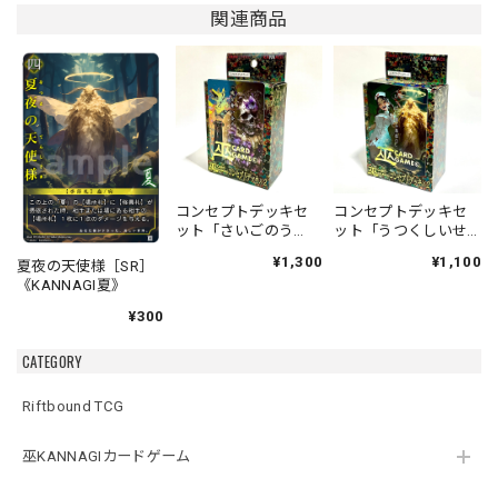
関連商品
コンセプトデッキセ
コンセプトデッキセ
ット「さいごのう
ット「うつくしいせ
た」「あなたのよこ
かい」「おいしゃさ
¥1,300
¥1,100
夏夜の天使様［SR］
で」
んごっこ」
《KANNAGI夏》
¥300
CATEGORY
Riftbound TCG
巫KANNAGIカードゲーム