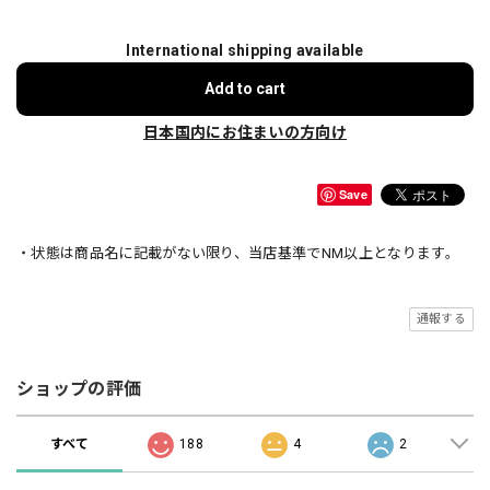
International shipping available
Add to cart
日本国内にお住まいの方向け
Save
・状態は商品名に記載がない限り、当店基準でNM以上となります。
通報する
ショップの評価
すべて
188
4
2