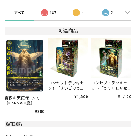
すべて
187
4
2
関連商品
コンセプトデッキセ
コンセプトデッキセ
ット「さいごのう
ット「うつくしいせ
た」「あなたのよこ
かい」「おいしゃさ
¥1,300
¥1,100
夏夜の天使様［SR］
で」
んごっこ」
《KANNAGI夏》
¥300
CATEGORY