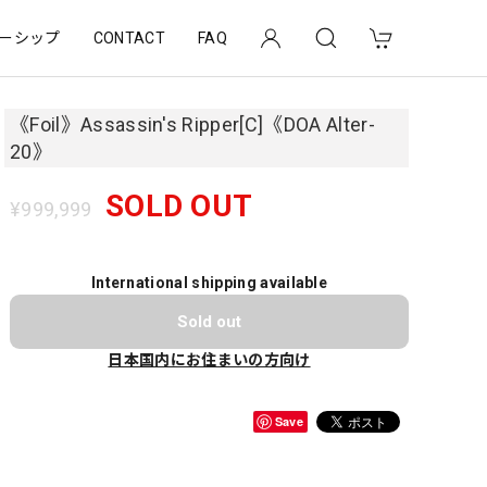
ーシップ
CONTACT
FAQ
《Foil》Assassin's Ripper[C]《DOA Alter-
20》
SOLD OUT
¥999,999
International shipping available
Sold out
日本国内にお住まいの方向け
Save