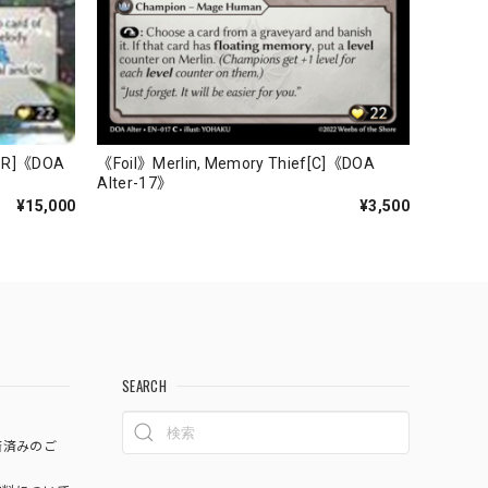
CSR]《DOA
《Foil》Merlin, Memory Thief[C]《DOA
Alter-17》
¥15,000
¥3,500
SEARCH
済済みのご