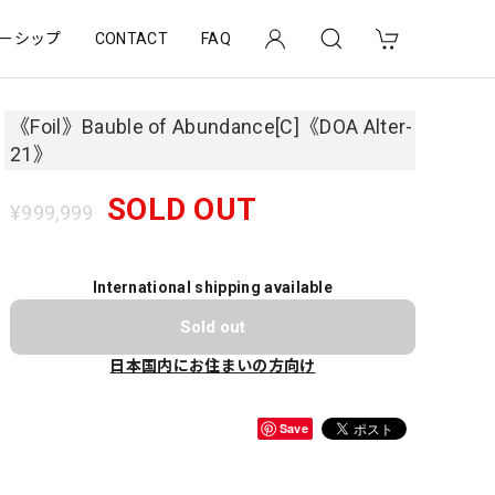
ーシップ
CONTACT
FAQ
《Foil》Bauble of Abundance[C]《DOA Alter-
21》
SOLD OUT
¥999,999
International shipping available
Sold out
日本国内にお住まいの方向け
Save