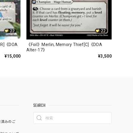
CSR]《DOA
《Foil》Merlin, Memory Thief[C]《DOA
Alter-17》
¥15,000
¥3,500
SEARCH
済済みのご