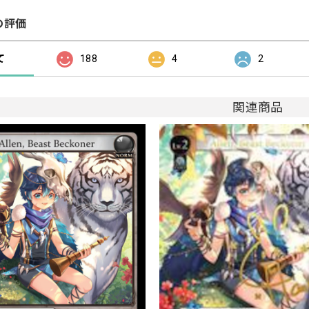
の評価
て
188
4
2
関連商品