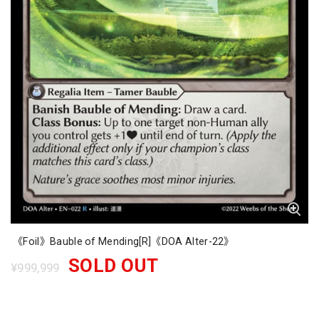
《Foil》Bauble of Mending[R]《DOA Alter-22》
SOLD OUT
¥999,999