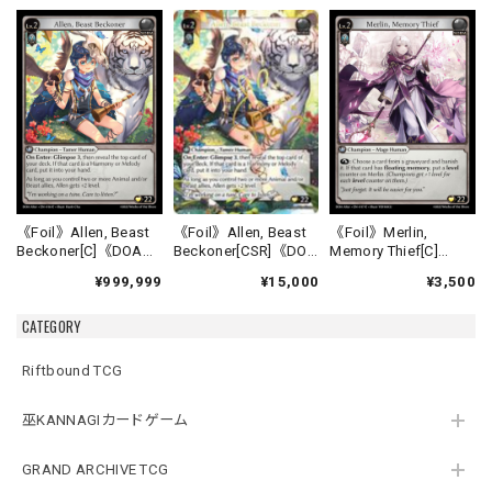
《Foil》Allen, Beast
《Foil》Allen, Beast
《Foil》Merlin,
Beckoner[CSR]《DOA
Beckoner[C]《DOA
Memory Thief[C]
Alter-16》
Alter-16》
《DOA Alter-17》
¥15,000
¥999,999
¥3,500
CATEGORY
Riftbound TCG
巫KANNAGIカードゲーム
GRAND ARCHIVE TCG