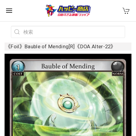
《Foil》Bauble of Mending[R]《DOA Alter-22》