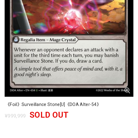
《Foil》Surveillance Stone[U]《DOA Alter-54》
SOLD OUT
¥999,999