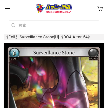
《Foil》Surveillance Stone[U]《DOA Alter-54》