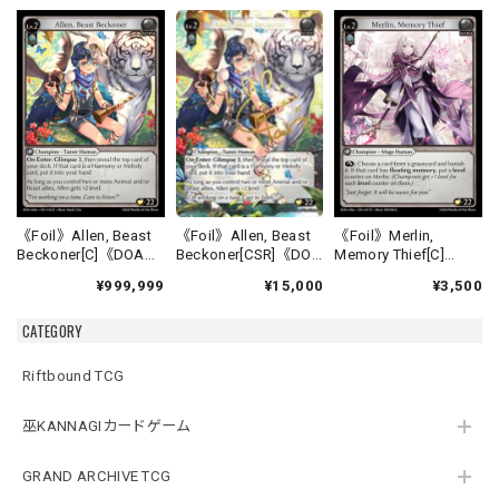
《Foil》Allen, Beast
《Foil》Allen, Beast
《Foil》Merlin,
Beckoner[CSR]《DOA
Beckoner[C]《DOA
Memory Thief[C]
Alter-16》
Alter-16》
《DOA Alter-17》
¥15,000
¥999,999
¥3,500
CATEGORY
Riftbound TCG
巫KANNAGIカードゲーム
GRAND ARCHIVE TCG