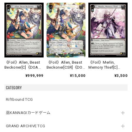
《Foil》Allen, Beast
《Foil》Allen, Beast
《Foil》Merlin,
Beckoner[CSR]《DOA
Beckoner[C]《DOA
Memory Thief[C]
Alter-16》
Alter-16》
《DOA Alter-17》
¥15,000
¥999,999
¥3,500
CATEGORY
Riftbound TCG
巫KANNAGIカードゲーム
GRAND ARCHIVE TCG