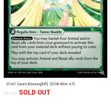
《Foil》Gaia's Blessing[UR]《DOA Alter-67》
SOLD OUT
¥3,100