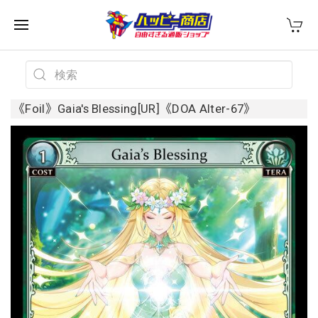
《Foil》Gaia's Blessing[UR]《DOA Alter-67》