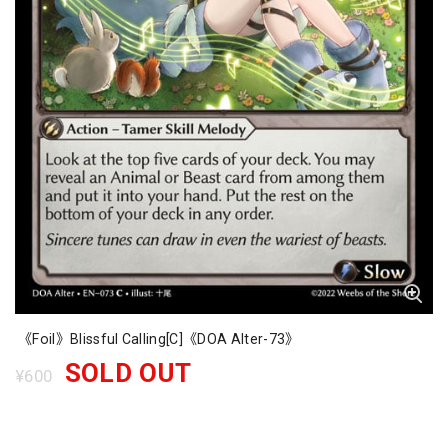
《Foil》Blissful Calling[C]《DOA Alter-73》
SOLD OUT
¥600