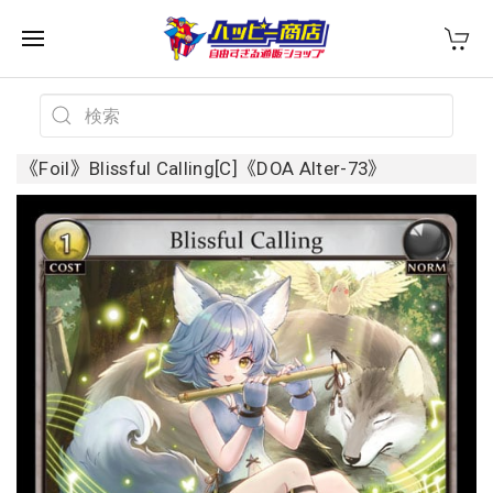
《Foil》Blissful Calling[C]《DOA Alter-73》