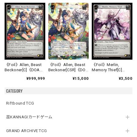
《Foil》Allen, Beast
《Foil》Allen, Beast
《Foil》Merlin,
Beckoner[CSR]《DOA
Beckoner[C]《DOA
Memory Thief[C]
Alter-16》
Alter-16》
《DOA Alter-17》
¥15,000
¥999,999
¥3,500
CATEGORY
Riftbound TCG
巫KANNAGIカードゲーム
GRAND ARCHIVE TCG