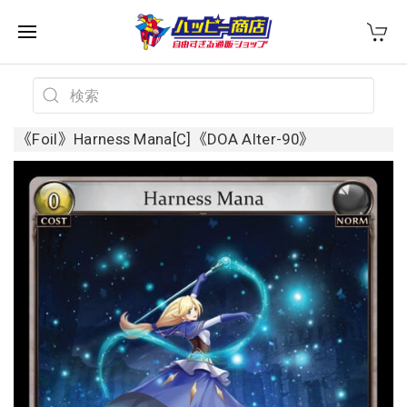
《Foil》Harness Mana[C]《DOA Alter-90》