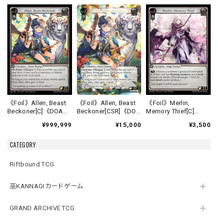
《Foil》Allen, Beast
《Foil》Allen, Beast
《Foil》Merlin,
Beckoner[CSR]《DOA
Beckoner[C]《DOA
Memory Thief[C]
Alter-16》
Alter-16》
《DOA Alter-17》
¥15,000
¥999,999
¥3,500
CATEGORY
Riftbound TCG
巫KANNAGIカードゲーム
GRAND ARCHIVE TCG