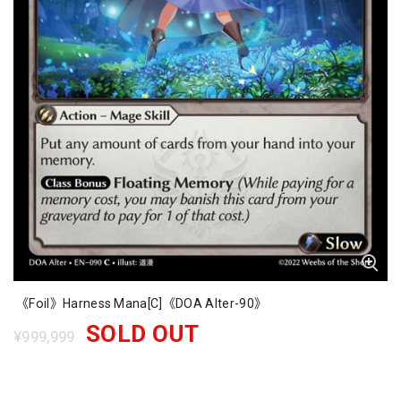
《Foil》Harness Mana[C]《DOA Alter-90》
SOLD OUT
¥999,999