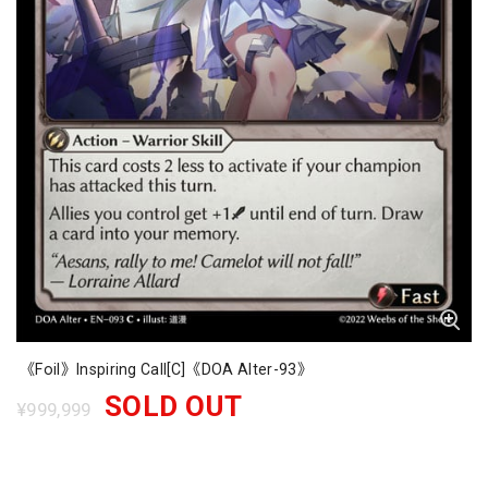
《Foil》Inspiring Call[C]《DOA Alter-93》
SOLD OUT
¥999,999