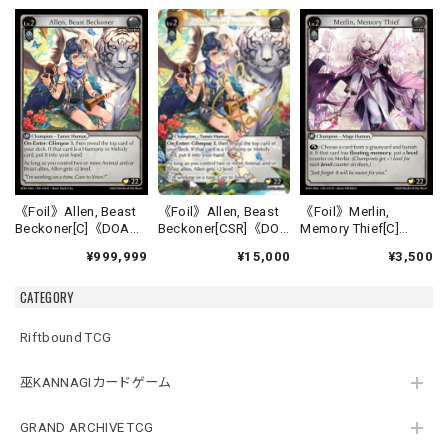
《Foil》Allen, Beast
《Foil》Allen, Beast
《Foil》Merlin,
Beckoner[CSR]《DOA
Beckoner[C]《DOA
Memory Thief[C]
Alter-16》
Alter-16》
《DOA Alter-17》
¥15,000
¥999,999
¥3,500
CATEGORY
Riftbound TCG
巫KANNAGIカードゲーム
GRAND ARCHIVE TCG