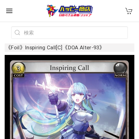
《Foil》Inspiring Call[C]《DOA Alter-93》