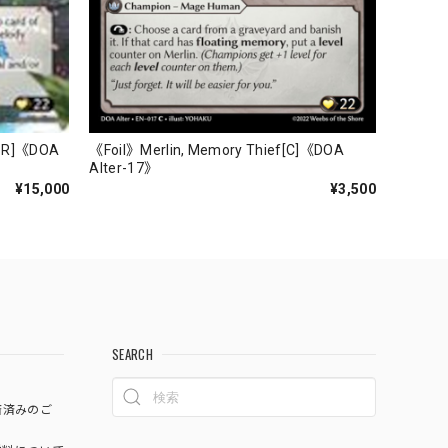
CSR]《DOA
《Foil》Merlin, Memory Thief[C]《DOA
Alter-17》
¥15,000
¥3,500
SEARCH
済済みのご