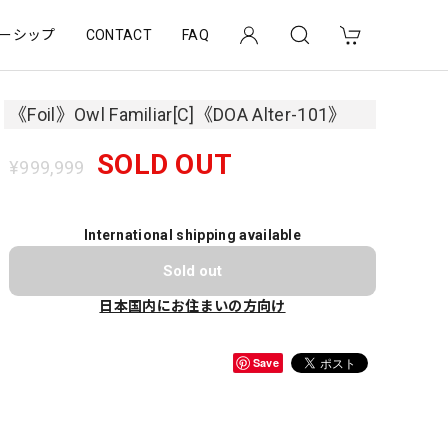
ーシップ
CONTACT
FAQ
《Foil》Owl Familiar[C]《DOA Alter-101》
SOLD OUT
¥999,999
International shipping available
Sold out
日本国内にお住まいの方向け
Save