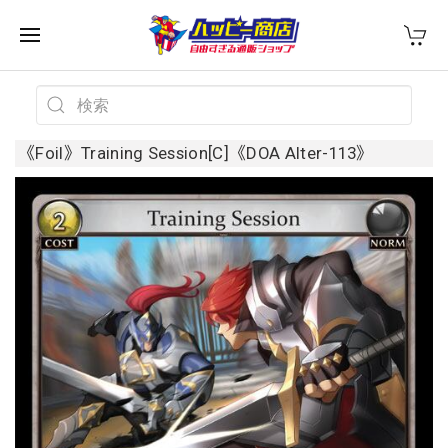
《Foil》Training Session[C]《DOA Alter-113》