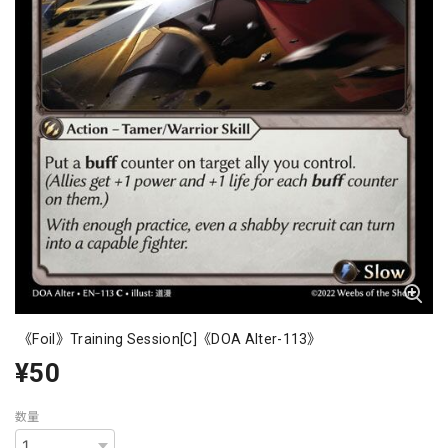
《Foil》Training Session[C]《DOA Alter-113》
¥50
数量