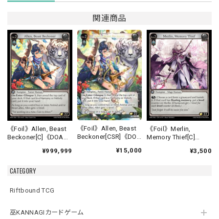
関連商品
《Foil》Allen, Beast
《Foil》Allen, Beast
《Foil》Merlin,
Beckoner[CSR]《DOA
Beckoner[C]《DOA
Memory Thief[C]
Alter-16》
Alter-16》
《DOA Alter-17》
¥15,000
¥999,999
¥3,500
CATEGORY
Riftbound TCG
巫KANNAGIカードゲーム