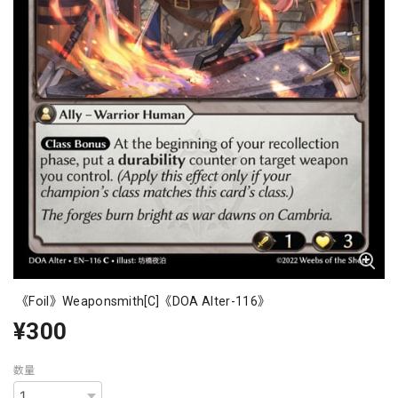
《Foil》Weaponsmith[C]《DOA Alter-116》
¥300
数量