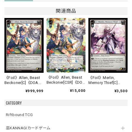
関連商品
《Foil》Allen, Beast
《Foil》Allen, Beast
《Foil》Merlin,
Beckoner[CSR]《DOA
Beckoner[C]《DOA
Memory Thief[C]
Alter-16》
Alter-16》
《DOA Alter-17》
¥15,000
¥999,999
¥3,500
CATEGORY
Riftbound TCG
巫KANNAGIカードゲーム