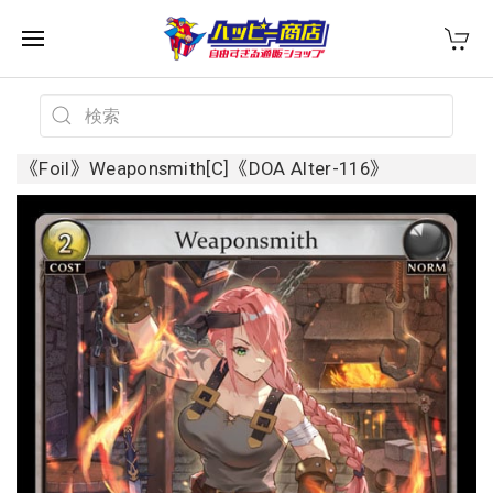
《Foil》Weaponsmith[C]《DOA Alter-116》