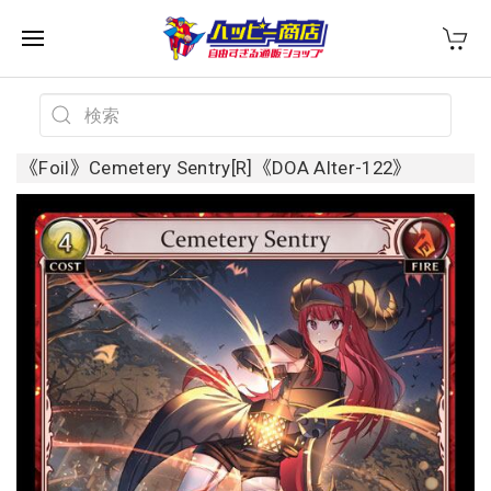
《Foil》Cemetery Sentry[R]《DOA Alter-122》