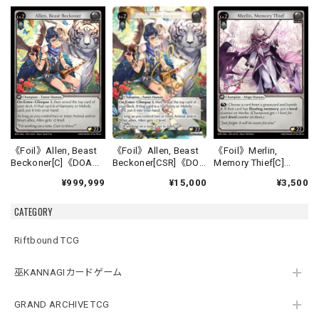
《Foil》Allen, Beast
《Foil》Allen, Beast
《Foil》Merlin,
Beckoner[CSR]《DOA
Beckoner[C]《DOA
Memory Thief[C]
Alter-16》
Alter-16》
《DOA Alter-17》
¥15,000
¥999,999
¥3,500
CATEGORY
Riftbound TCG
巫KANNAGIカードゲーム
GRAND ARCHIVE TCG