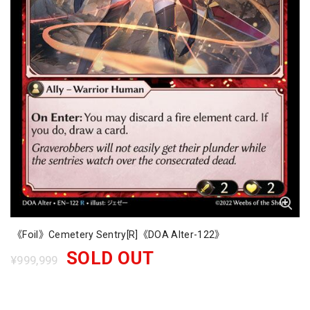
《Foil》Cemetery Sentry[R]《DOA Alter-122》
SOLD OUT
¥999,999