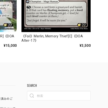
CSR]《DOA
《Foil》Merlin, Memory Thief[C]《DOA
Alter-17》
¥15,000
¥3,500
SEARCH
済済みのご