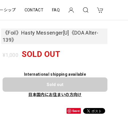
ーシップ
CONTACT
FAQ
《Foil》Hasty Messenger[U]《DOA Alter-
139》
SOLD OUT
¥1,000
International shipping available
Sold out
日本国内にお住まいの方向け
Save