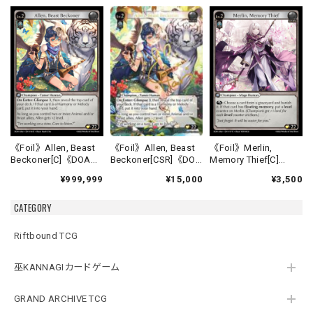
《Foil》Allen, Beast
《Foil》Allen, Beast
《Foil》Merlin,
Beckoner[CSR]《DOA
Beckoner[C]《DOA
Memory Thief[C]
Alter-16》
Alter-16》
《DOA Alter-17》
¥15,000
¥999,999
¥3,500
CATEGORY
Riftbound TCG
巫KANNAGIカードゲーム
GRAND ARCHIVE TCG