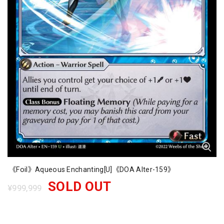
《Foil》Aqueous Enchanting[U]《DOA Alter-159》
SOLD OUT
¥999,999