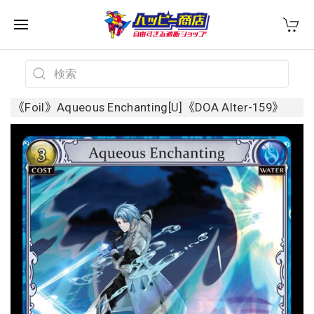
《Foil》Aqueous Enchanting[U]《DOA Alter-159》