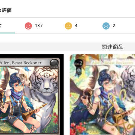
の評価
て
187
4
2
関連商品