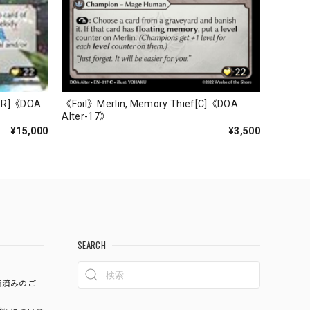
CSR]《DOA
《Foil》Merlin, Memory Thief[C]《DOA
Alter-17》
¥15,000
¥3,500
SEARCH
済済みのご