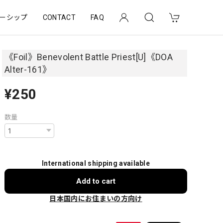
ーシップ
CONTACT
FAQ
《Foil》Benevolent Battle Priest[U]《DOA
Alter-161》
¥250
数量
International shipping available
Add to cart
日本国内にお住まいの方向け