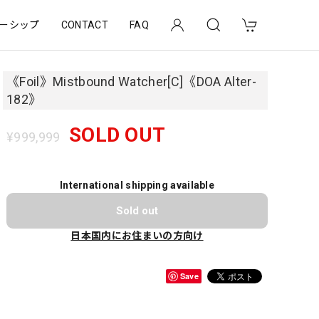
ーシップ
CONTACT
FAQ
《Foil》Mistbound Watcher[C]《DOA Alter-
182》
SOLD OUT
¥999,999
International shipping available
Sold out
日本国内にお住まいの方向け
Save