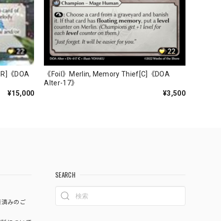
CSR]《DOA
《Foil》Merlin, Memory Thief[C]《DOA
Alter-17》
¥15,000
¥3,500
SEARCH
済済みのご