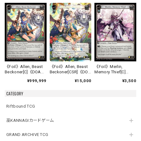
《Foil》Allen, Beast
《Foil》Allen, Beast
《Foil》Merlin,
Beckoner[CSR]《DOA
Beckoner[C]《DOA
Memory Thief[C]
Alter-16》
Alter-16》
《DOA Alter-17》
¥15,000
¥999,999
¥3,500
CATEGORY
Riftbound TCG
巫KANNAGIカードゲーム
GRAND ARCHIVE TCG