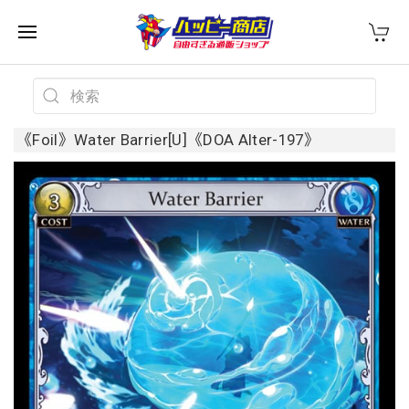
《Foil》Water Barrier[U]《DOA Alter-197》