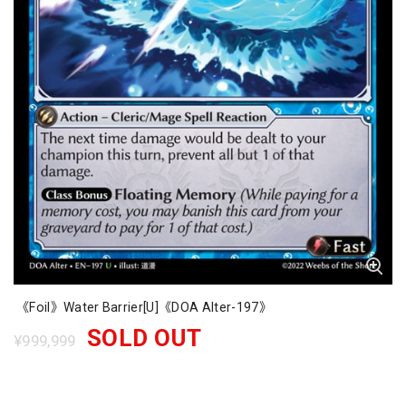
《Foil》Water Barrier[U]《DOA Alter-197》
SOLD OUT
¥999,999