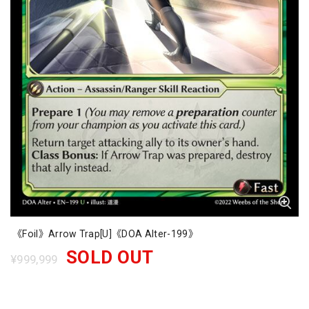
《Foil》Arrow Trap[U]《DOA Alter-199》
SOLD OUT
¥999,999