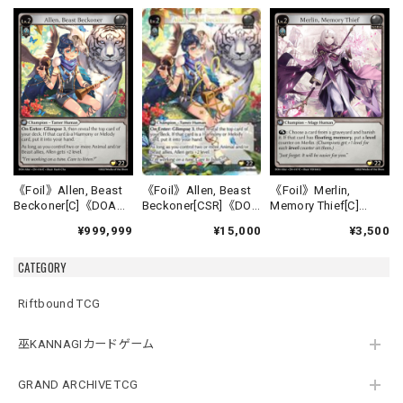
《Foil》Allen, Beast
《Foil》Allen, Beast
《Foil》Merlin,
Beckoner[CSR]《DOA
Beckoner[C]《DOA
Memory Thief[C]
Alter-16》
Alter-16》
《DOA Alter-17》
¥15,000
¥999,999
¥3,500
CATEGORY
Riftbound TCG
巫KANNAGIカードゲーム
GRAND ARCHIVE TCG