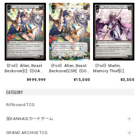
《Foil》Allen, Beast
《Foil》Allen, Beast
《Foil》Merlin,
Beckoner[CSR]《DOA
Beckoner[C]《DOA
Memory Thief[C]
Alter-16》
Alter-16》
《DOA Alter-17》
¥15,000
¥999,999
¥3,500
CATEGORY
Riftbound TCG
巫KANNAGIカードゲーム
GRAND ARCHIVE TCG