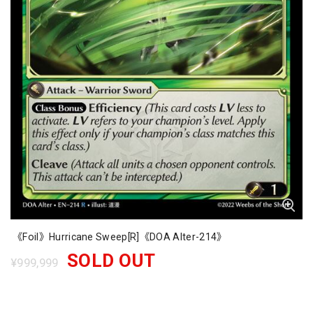
《Foil》Hurricane Sweep[R]《DOA Alter-214》
SOLD OUT
¥999,999