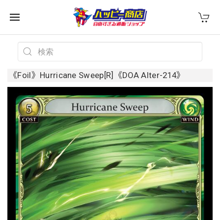
《Foil》Hurricane Sweep[R]《DOA Alter-214》