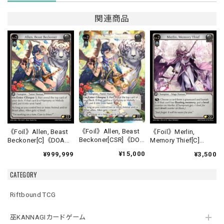
関連商品
《Foil》Allen, Beast
《Foil》Allen, Beast
《Foil》Merlin,
Beckoner[CSR]《DOA
Beckoner[C]《DOA
Memory Thief[C]
Alter-16》
Alter-16》
《DOA Alter-17》
¥15,000
¥999,999
¥3,500
CATEGORY
Riftbound TCG
巫KANNAGIカードゲーム