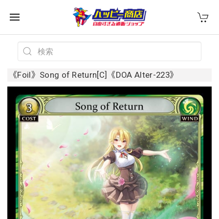
《Foil》Song of Return[C]《DOA Alter-223》