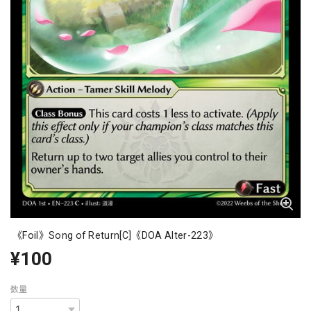
《Foil》Song of Return[C]《DOA Alter-223》
¥100
数量