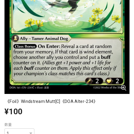
《Foil》Windstream Mutt[C]《DOA Alter-234》
¥100
数量