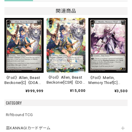
関連商品
《Foil》Allen, Beast
《Foil》Allen, Beast
《Foil》Merlin,
Beckoner[CSR]《DOA
Beckoner[C]《DOA
Memory Thief[C]
Alter-16》
Alter-16》
《DOA Alter-17》
¥15,000
¥999,999
¥3,500
CATEGORY
Riftbound TCG
巫KANNAGIカードゲーム