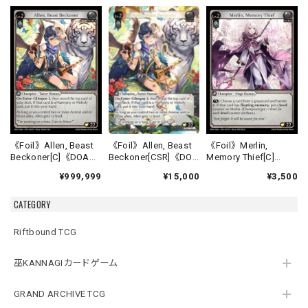
《Foil》Allen, Beast
《Foil》Allen, Beast
《Foil》Merlin,
Beckoner[CSR]《DOA
Beckoner[C]《DOA
Memory Thief[C]
Alter-16》
Alter-16》
《DOA Alter-17》
¥15,000
¥999,999
¥3,500
CATEGORY
Riftbound TCG
巫KANNAGIカードゲーム
GRAND ARCHIVE TCG