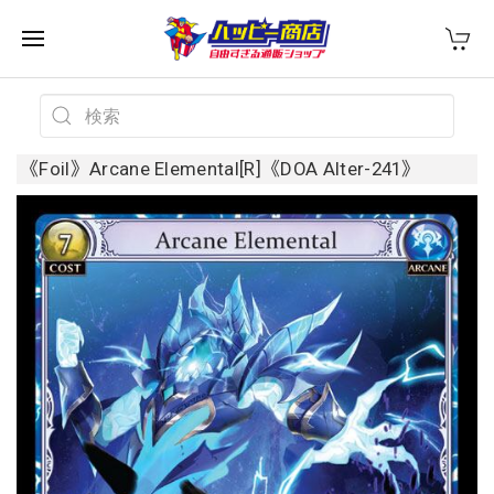
《Foil》Arcane Elemental[R]《DOA Alter-241》