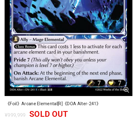
《Foil》Arcane Elemental[R]《DOA Alter-241》
SOLD OUT
¥999,999